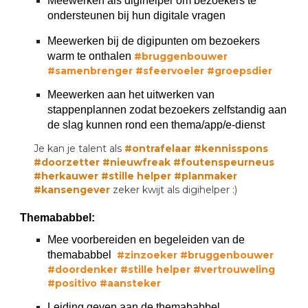
Meewerken als digihelper om bezoekers te
ondersteunen bij hun digitale vragen
Meewerken bij de digipunten om bezoekers
warm te onthalen
#bruggenbouwer
#sam
enbrenger #sfeervoeler #groepsdier
Meewerken aan het uitwerken van
stappenplannen zodat bezoekers zelfstandig aan
de slag kunnen rond een thema/app/e-dienst
Je kan je talent als
#ontrafelaar #kennisspons
#doorzetter #nieuwfreak #foutenspeurneus
#herkauwer #stille helper #planmaker
#kansengever
zeker kwijt als digihelper :)
Themababbel:
Mee voorbereiden en begeleiden van de
themababbel
#zinzoeker #bruggenbouwer
#doordenker
#stille helper
#vertrouweling
#positivo #
aansteker
Leiding geven aan de themababbel