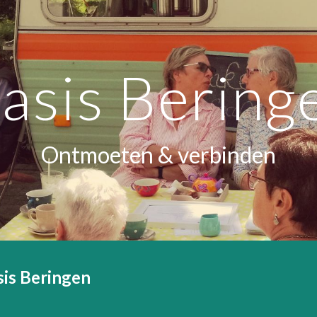
ip to main content
Skip to navigat
asis Bering
Ontmoeten & verbinden
sis Beringen