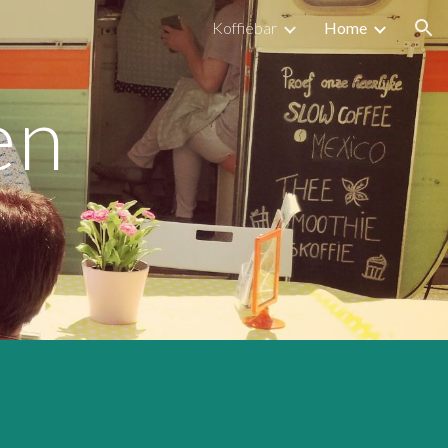
Koffiebar
Home
ion
en