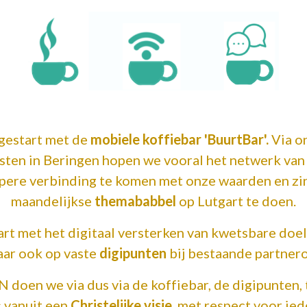
 gestart met de
mobiele koffiebar
'BuurtBar'.
Via o
sten in Beringen hopen we vooral het netwerk van
epere verbinding te komen met onze waarden en zi
maandelijkse
themababbel
op Lutgart te doen.
art met het
digitaal
versterken
van kwetsbare doel
aar ook op vaste
digipunten
bij bestaande partner
 we via dus via de koffiebar, de digipunten, 
s vanuit een
Christelijke visie
, met respect voor ied