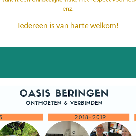
enz.
Iedereen is van harte welkom!